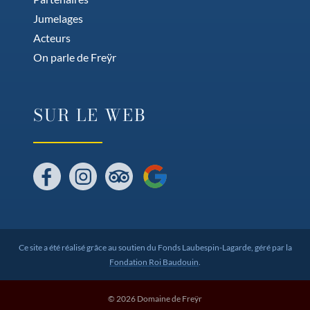
Jumelages
Acteurs
On parle de Freÿr
SUR LE WEB
Facebook
Instagram
Tripadvisor
Google
Ce site a été réalisé grâce au soutien du Fonds Laubespin-Lagarde, géré par la
Fondation Roi Baudouin
.
© 2026 Domaine de Freÿr