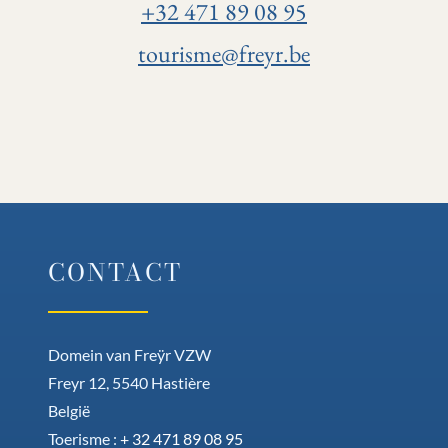
+32 471 89 08 95
tourisme@freyr.be
CONTACT
Domein van Freÿr VZW
Freyr 12, 5540 Hastière
België
Toerisme :
+ 32 471 89 08 95