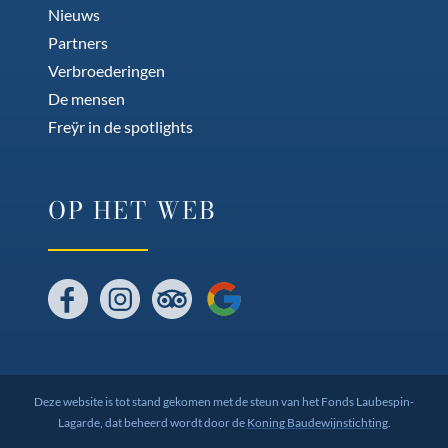
Nieuws
Partners
Verbroederingen
De mensen
Freÿr in de spotlights
OP HET WEB
Facebook
Instagram
Tripadvisor
Google
Deze website is tot stand gekomen met de steun van het Fonds Laubespin-
Lagarde, dat beheerd wordt door de
Koning Baudewijnstichting
.