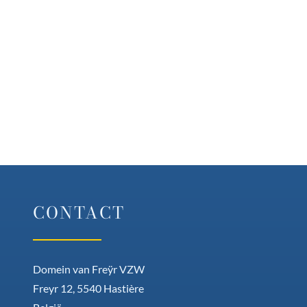
CONTACT
Domein van Freÿr VZW
Freyr 12, 5540 Hastière