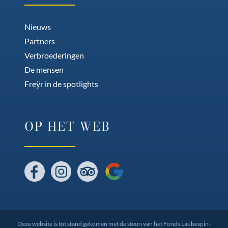
Nieuws
Partners
Verbroederingen
De mensen
Freÿr in de spotlights
OP HET WEB
Facebook
Instagram
Tripadvisor
Google
Deze website is tot stand gekomen met de steun van het Fonds Laubespin-