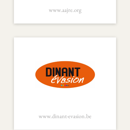
www.aajre.org
AAJRE
www.dinant-evasion.be
Dinant Évasion